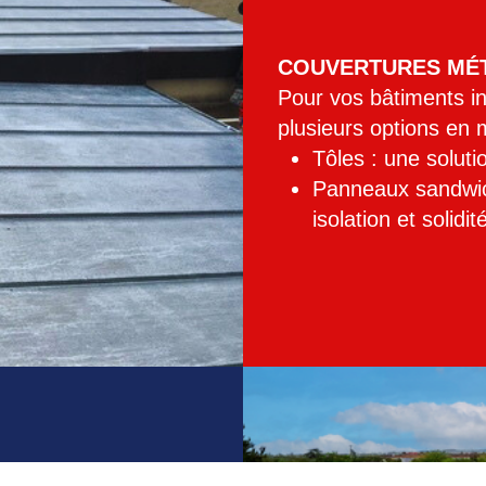
COUVERTURES MÉ
Pour vos bâtiments in
plusieurs options en m
Tôles : une solut
Panneaux sandwich 
isolation et solidit